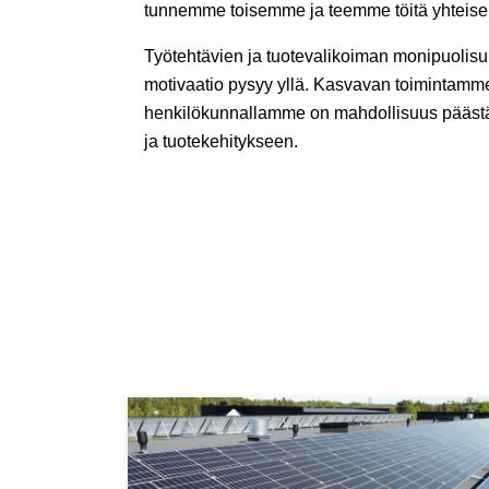
tunnemme toisemme ja teemme töitä yhteisen
Työtehtävien ja tuotevalikoiman monipuolisu
motivaatio pysyy yllä. Kasvavan toimintamm
henkilökunnallamme on mahdollisuus päästä
ja tuotekehitykseen.