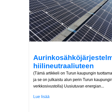
Aurinkosähköjärjestelm
hiilineutraaliuteen
(Tämä artikkeli on Turun kaupungin tuottam
ja se on julkaistu alun perin Turun kaupungi
verkkosivustolla) Uusiutuvan energian...
Lue lisää