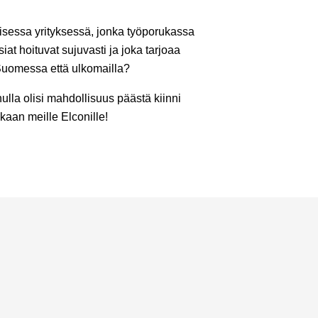
aisessa yrityksessä, jonka työporukassa
iat hoituvat sujuvasti ja joka tarjoaa
 Suomessa että ulkomailla?
nulla olisi mahdollisuus päästä kiinni
kaan meille Elconille!