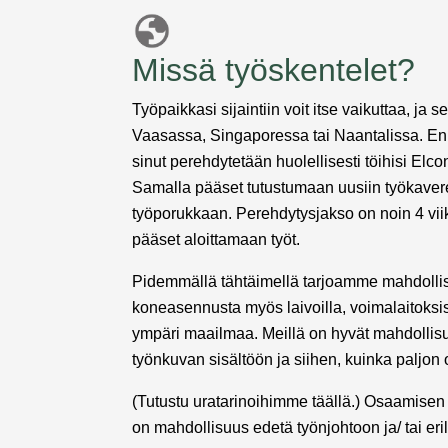
Missä työskentelet?
Työpaikkasi sijaintiin voit itse vaikuttaa, ja s
Vaasassa, Singaporessa tai Naantalissa. Enn
sinut perehdytetään huolellisesti töihisi Elcon
Samalla pääset tutustumaan uusiin työkavereih
työporukkaan. Perehdytysjakso on noin 4 vii
pääset aloittamaan työt.
Pidemmällä tähtäimellä tarjoamme mahdollis
koneasennusta myös laivoilla, voimalaitoksiss
ympäri maailmaa. Meillä on hyvät mahdollis
työnkuvan sisältöön ja siihen, kuinka paljo
(Tutustu uratarinoihimme täällä.) Osaamisen
on mahdollisuus edetä työnjohtoon ja/ tai erila