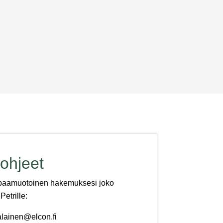
öympäristömme tarjoaa tähän erinomaiset
ohjeet
paamuotoinen hakemuksesi joko
Petrille:
alainen@elcon.fi