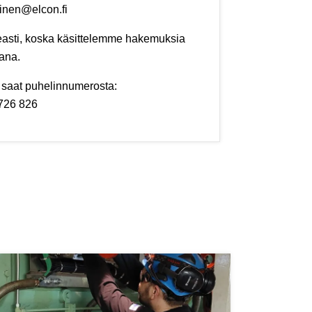
inen@elcon.fi
easti, koska käsittelemme hakemuksia
ana.
a saat puhelinnumerosta:
726 826