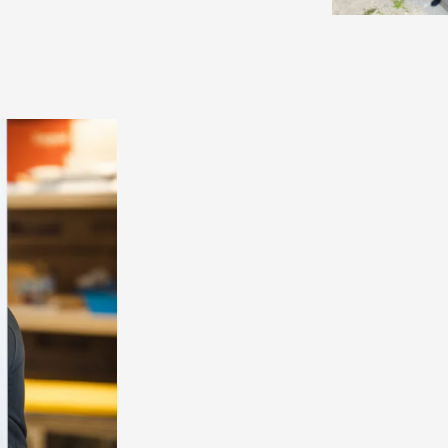
Viihtyisitkö si
meillä töissä?
Jos haluat tehdä työsi huolell
rentoa fiilistä, tämä voi olla 
että sinut perehdytetään hyvi
sinulla on hyvät mahdollisuu
kiinni rutiineihin.
Mikäli mielessäsi on oman o