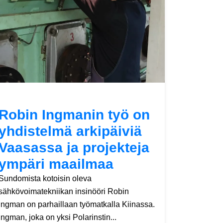
Robin Ingmanin työ on
yhdistelmä arkipäiviä
Vaasassa ja projekteja
ympäri maailmaa
Sundomista kotoisin oleva
sähkövoimatekniikan insinööri Robin
Ingman on parhaillaan työmatkalla Kiinassa.
Ingman, joka on yksi Polarinstin...