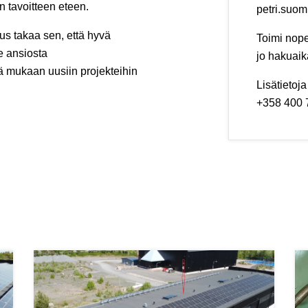
 tavoitteen eteen.
petri.suom
us takaa sen, että hyvä
Toimi nop
e ansiosta
jo hakuaik
 mukaan uusiin projekteihin
Lisätietoj
+358 400 