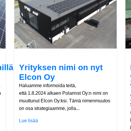
illä
Yrityksen nimi on nyt
Elcon Oy
a
Haluamme informoida teitä,
n
että 1.8.2024 alkaen Polarinst Oy:n nimi on
muuttunut Elcon Oy:ksi. Tämä nimenmuutos
on osa strategiaamme, jolla...
Lue lisää