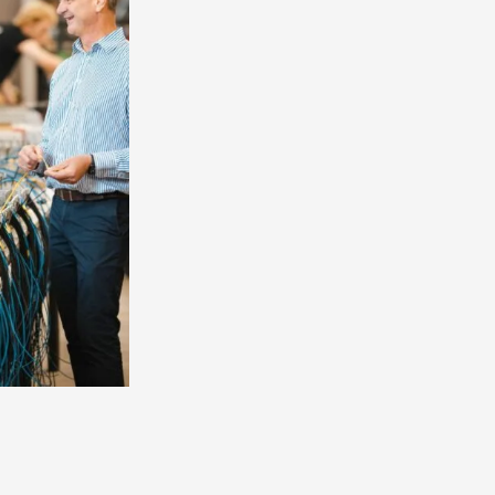
perehdytys
Työtehtävät sisältävät pääos
lisäksi töitä löytyy myös ak
energian parista. Tehtävään 
tietoliikenneasentajan opint
Perehdytyksemme on k
kuitenkaan ole välttäm
oppimiseen riittää.