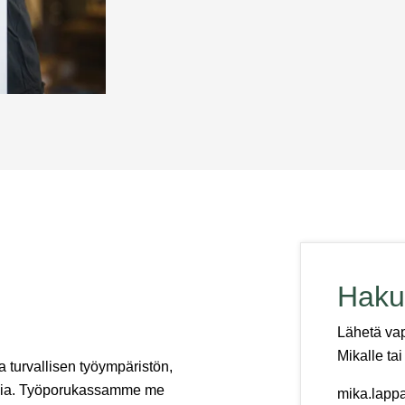
vankan jalansijan alalle, ty
mahdollisuudet.
Haku
Lähetä va
Mikalle tai 
 turvallisen työympäristön,
asia. Työporukassamme me
mika.lapp