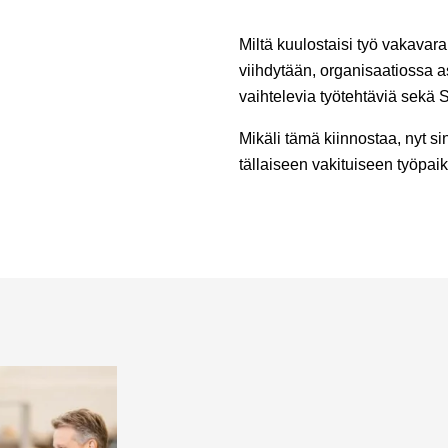
Miltä kuulostaisi työ vakavar
viihdytään, organisaatiossa as
vaihtelevia työtehtäviä sekä
Mikäli tämä kiinnostaa, nyt si
tällaiseen vakituiseen työpaik
Työnkuva ja