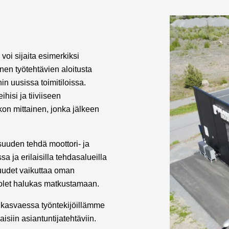
e voi sijaita esimerkiksi
en työtehtävien aloitusta
in uusissa toimitiloissa.
isi ja tiiviiseen
kon mittainen, jonka jälkeen
uuden tehdä moottori- ja
a ja erilaisilla tehdasalueilla
uudet vaikuttaa oman
n olet halukas matkustamaan.
 kasvaessa työntekijöillämme
isiin asiantuntijatehtäviin.