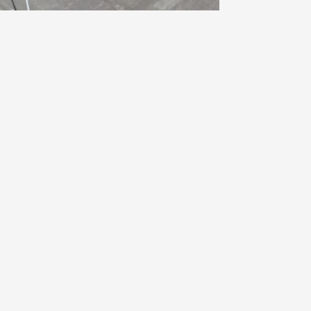
nä
isesti ja tarkasti ja arvostat työyhteisön
juuri sinulle oikea paikka! Jos pidät myös siitä,
n ja työtehtävät ovat selkeästi määriteltyjä,
det onnistua työssäsi ja päästä nopeasti
saamisesi kehittäminen ja haluat saada