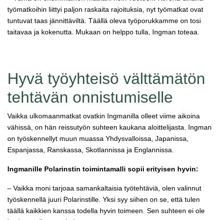
työmatkoihin liittyi paljon raskaita rajoituksia, nyt työmatkat ovat
tuntuvat taas jännittäviltä. Täällä oleva työporukkamme on tosi
taitavaa ja kokenutta. Mukaan on helppo tulla, Ingman toteaa.
Hyvä työyhteisö välttämätön
tehtävän onnistumiselle
Vaikka ulkomaanmatkat ovatkin Ingmanilla olleet viime aikoina
vähissä, on hän reissutyön suhteen kaukana aloittelijasta. Ingman
on työskennellyt muun muassa Yhdysvalloissa, Japanissa,
Espanjassa, Ranskassa, Skotlannissa ja Englannissa.
Ingmanille Polarinstin toimintamalli sopii erityisen hyvin:
– Vaikka moni tarjoaa samankaltaisia työtehtäviä, olen valinnut
työskennellä juuri Polarinstille. Yksi syy siihen on se, että tulen
täällä kaikkien kanssa todella hyvin toimeen. Sen suhteen ei ole