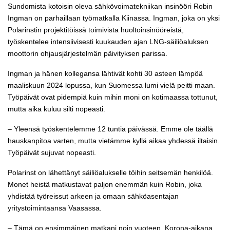
Sundomista kotoisin oleva sähkövoimatekniikan insinööri Robin
Ingman on parhaillaan työmatkalla Kiinassa. Ingman, joka on yksi
Polarinstin projektitöissä toimivista huoltoinsinööreistä,
työskentelee intensiivisesti kuukauden ajan LNG-säiliöaluksen
moottorin ohjausjärjestelmän päivityksen parissa.
Ingman ja hänen kollegansa lähtivät kohti 30 asteen lämpöä
maaliskuun 2024 lopussa, kun Suomessa lumi vielä peitti maan.
Työpäivät ovat pidempiä kuin mihin moni on kotimaassa tottunut,
mutta aika kuluu silti nopeasti.
– Yleensä työskentelemme 12 tuntia päivässä. Emme ole täällä
hauskanpitoa varten, mutta vietämme kyllä aikaa yhdessä iltaisin.
Työpäivät sujuvat nopeasti.
Polarinst on lähettänyt säiliöalukselle töihin seitsemän henkilöä.
Monet heistä matkustavat paljon enemmän kuin Robin, joka
yhdistää työreissut arkeen ja omaan sähköasentajan
yritystoimintaansa Vaasassa.
– Tämä on ensimmäinen matkani noin vuoteen. Korona-aikana