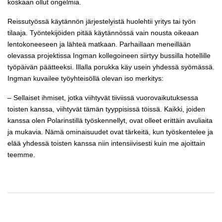
koskaan ollut ongelmia.
Reissutyössä käytännön järjestelyistä huolehtii yritys tai työn
tilaaja. Työntekijöiden pitää käytännössä vain nousta oikeaan
lentokoneeseen ja lähteä matkaan. Parhaillaan meneillään
olevassa projektissa Ingman kollegoineen siirtyy bussilla hotellille
työpäivän päätteeksi. Illalla porukka käy usein yhdessä syömässä.
Ingman kuvailee työyhteisöllä olevan iso merkitys:
– Sellaiset ihmiset, jotka viihtyvät tiiviissä vuorovaikutuksessa
toisten kanssa, viihtyvät tämän tyyppisissä töissä. Kaikki, joiden
kanssa olen Polarinstillä työskennellyt, ovat olleet erittäin avuliaita
ja mukavia. Nämä ominaisuudet ovat tärkeitä, kun työskentelee ja
elää yhdessä toisten kanssa niin intensiivisesti kuin me ajoittain
teemme.