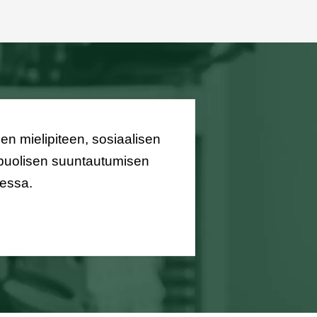
sen mielipiteen, sosiaalisen
upuolisen suuntautumisen
sessa.