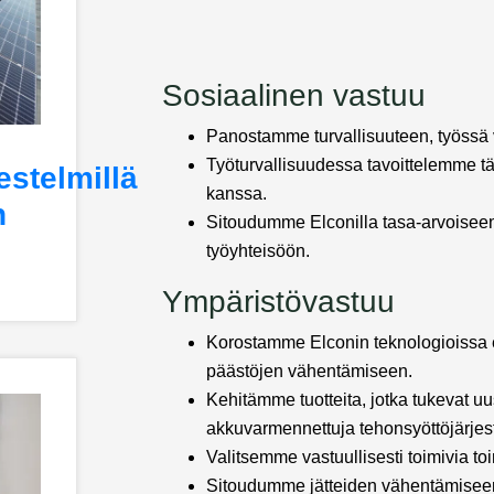
Sosiaalinen vastuu
Panostamme turvallisuuteen, työssä 
Työturvallisuudessa tavoittelemme tä
estelmillä
kanssa.
n
Sitoudumme Elconilla tasa-arvoiseen
työyhteisöön.
Ympäristövastuu
Korostamme Elconin teknologioissa e
päästöjen vähentämiseen.
Kehitämme tuotteita, jotka tukevat u
akkuvarmennettuja tehonsyöttöjärjes
Valitsemme vastuullisesti toimivia toi
Sitoudumme jätteiden vähentämisee