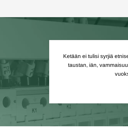
Ketään ei tulisi syrjiä etn
taustan, iän, vammaisuu
vuoks