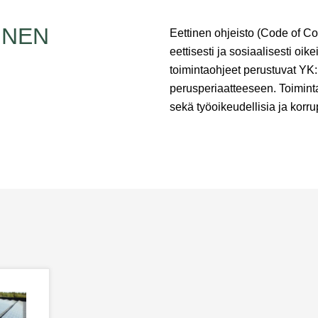
INEN
Eettinen ohjeisto (Code of Con
eettisesti ja sosiaalisesti o
toimintaohjeet perustuvat Y
perusperiaatteeseen. Toimint
sekä työoikeudellisia ja korr