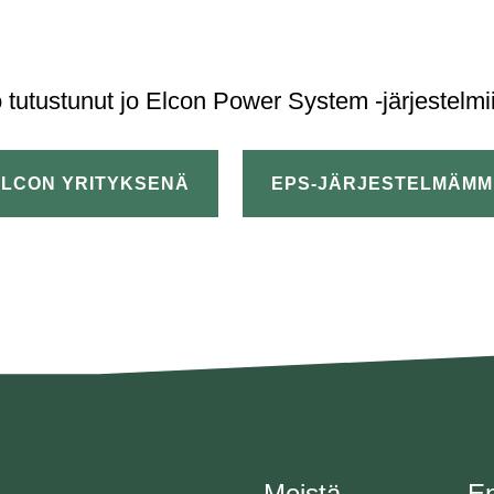
 tutustunut jo Elcon Power System -järjestel
ELCON YRITYKSENÄ
EPS-JÄRJESTELMÄMM
Meistä
E