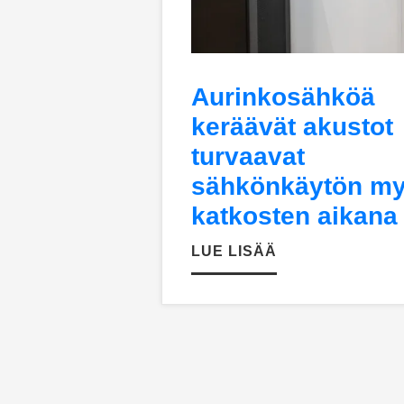
Aurinkosähköä
keräävät akustot
turvaavat
sähkönkäytön m
katkosten aikana
LUE LISÄÄ