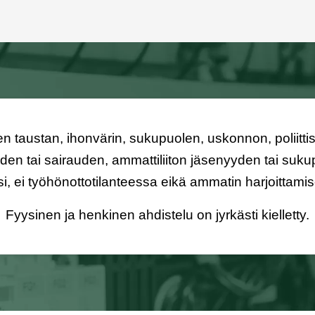
isen taustan, ihonvärin, sukupuolen, uskonnon, poliitti
den tai sairauden, ammattiliiton jäsenyyden tai suk
i, ei työhönottotilanteessa eikä ammatin harjoittami
Fyysinen ja henkinen ahdistelu on jyrkästi kielletty.