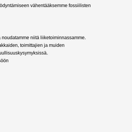
ödyntämiseen vähentääksemme fossiilisten
ja noudatamme niitä liiketoiminnassamme.
kkaiden, toimittajien ja muiden
ullisuuskysymyksissä.
isöön