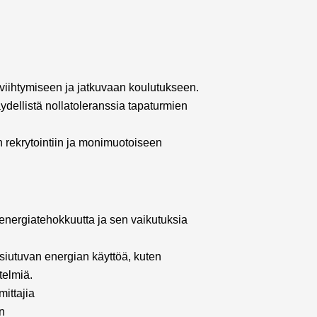
viihtymiseen ja jatkuvaan koulutukseen.
ydellistä nollatoleranssia tapaturmien
 rekrytointiin ja monimuotoiseen
nergiatehokkuutta ja sen vaikutuksia
usiutuvan energian käyttöä, kuten
telmiä.
mittajia
n