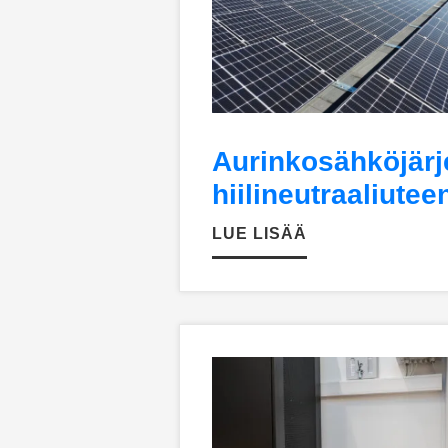
Aurinkosähköjärj
hiilineutraaliutee
LUE LISÄÄ