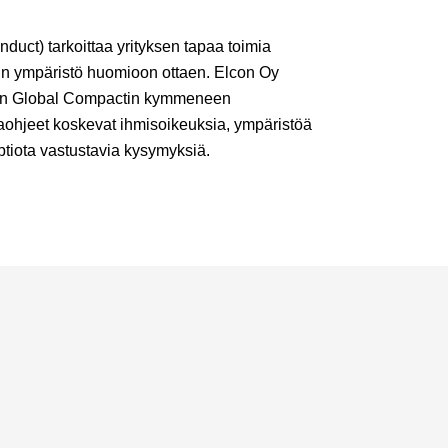
duct) tarkoittaa yrityksen tapaa toimia
ikein ympäristö huomioon ottaen. Elcon Oy
K:n Global Compactin kymmeneen
aohjeet koskevat ihmisoikeuksia, ympäristöä
uptiota vastustavia kysymyksiä.