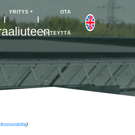
YRITYS
OTA
raaliuteen
YHTEYTTÄ
kosivustolla
)