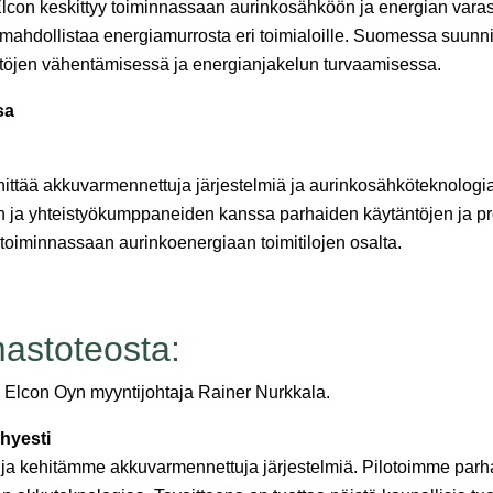
lcon keskittyy toiminnassaan aurinkosähköön ja energian varas
 mahdollistaa energiamurrosta eri toimialoille. Suomessa suunnite
stöjen vähentämisessä ja energianjakelun turvaamisessa.
sa
ehittää akkuvarmennettuja järjestelmiä ja aurinkosähköteknologi
n ja yhteistyökumppaneiden kanssa parhaiden käytäntöjen ja pr
oiminnassaan aurinkoenergiaan toimitilojen osalta.
mastoteosta:
 Elcon Oyn myyntijohtaja Rainer Nurkkala.
yhyesti
a kehitämme akkuvarmennettuja järjestelmiä. Pilotoimme parh