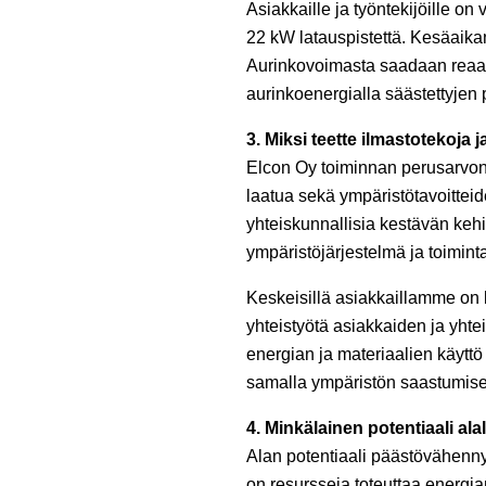
Asiakkaille ja työntekijöille o
22 kW latauspistettä. Kesäaik
Aurinkovoimasta saadaan reaali
aurinkoenergialla säästettyjen
3. Miksi teette ilmastotekoja
Elcon Oy toiminnan perusarvon
laatua sekä ympäristötavoitte
yhteiskunnallisia kestävän keh
ympäristöjärjestelmä ja toimin
Keskeisillä asiakkaillamme on k
yhteistyötä asiakkaiden ja yht
energian ja materiaalien käytt
samalla ympäristön saastumise
4. Minkälainen potentiaali ala
Alan potentiaali päästövähennyks
on resursseja toteuttaa energi