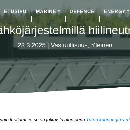
ETUSIVU
MARINE
DEFENCE
ENERGY
hköjärjestelmillä hiilineut
23.3.2025 |
Vastuullisuus
,
Yleinen
gin tuottama ja se on julkaistu alun perin
Turun kaupungin verk