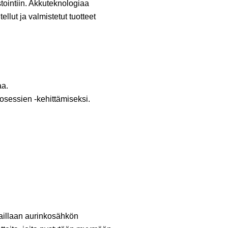
tointiin. Akkuteknologiaa
llut ja valmistetut tuotteet
aa.
osessien -kehittämiseksi.
aillaan aurinkosähkön