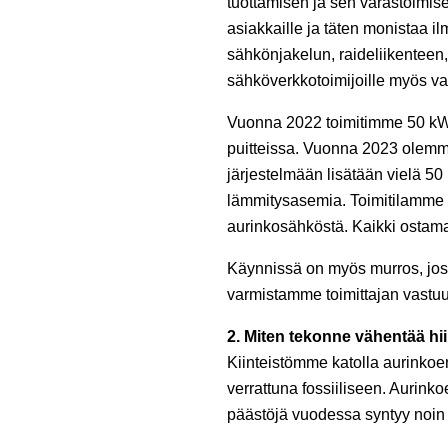
tuottamisen ja sen varastoimise
asiakkaille ja täten monistaa 
sähkönjakelun, raideliikenteen,
sähköverkkotoimijoille myös va
Vuonna 2022 toimitimme 50 kW
puitteissa. Vuonna 2023 olemm
järjestelmään lisätään vielä 5
lämmitysasemia. Toimitilamme 
aurinkosähköstä. Kaikki ostam
Käynnissä on myös murros, joss
varmistamme toimittajan vastuu
2. Miten tekonne vähentää hii
Kiinteistömme katolla aurinko
verrattuna fossiiliseen. Auri
päästöjä vuodessa syntyy noin 