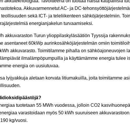
n akkuteknologiaa. Tavoitteena on tuottaa näistä kaupallisia tu
ilmastotekoa. Akkuvarmennetut AC- ja DC-tehonsyöttöjärjestelm
 teollisuuden sekä ICT- ja teleliikenteen sähköjärjestelmiin. To
rajärjestelmiä energianjakelun turvaamiseksi.
h akkuvaraston Turun ylioppilaskyläsäätiön Tyyssija rakenn
e asentaneet 60kWp aurinkosähköjärjestelmän omiin toimitilo
0 kWh akkuvarasto. Toimitilamme pihalla on sähköajoneuvojen l
lämpiävät ilmalämpöpumpuilla ja käyttämämme energia tulee is
amme energia on uusiutuvaa.
a lyijyakkuja aletaan korvata litiumakuilla, joita toimitamme a
llisuuden.
lidioksidipäästöjä?
energiaa tuotetaan 55 MWh vuodessa, jolloin CO2 kasvihuonepä
nkoenergiaa varastoidaan myös 50 kWh suuruiseen akkuvarastoo
190 kg/vuosi.