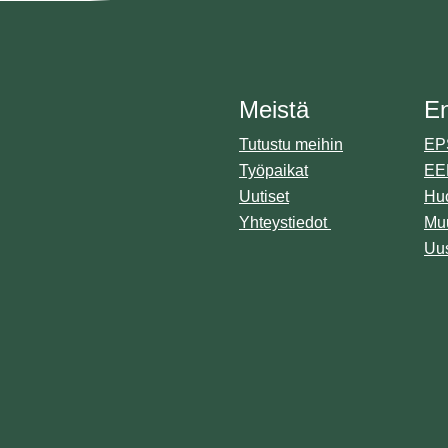
Meistä
E
Tutustu meihin
EPS
Työpaikat
EE
Uutiset
Huo
Yhteystiedot
Muu
Uus