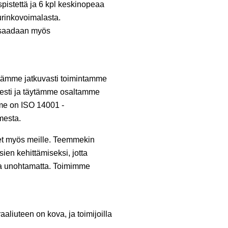
spistettä ja 6 kpl keskinopeaa
urinkovoimalasta.
a saadaan myös
itämme jatkuvasti toimintamme
esti ja täytämme osaltamme
mme on ISO 14001 -
mesta.
teet myös meille. Teemmekin
en kehittämiseksi, jotta
uja unohtamatta. Toimimme
aaliuteen on kova, ja toimijoilla