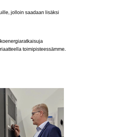
lle, jolloin saadaan lisäksi
nkoenergiaratkaisuja
eriaatteella toimipisteessämme.