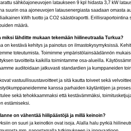
n varattu sähköajoneuvojen lataukseen 9 kpl hidasta 3,7 kW latau
ana suurin osa ajoneuvojen latausenergiasta saadaan omasta a
aikainen kWh tuotto ja CO2 säästöraportti. Erillisraportointin
 puiden määrä.
 ja miksi lähditte mukaan tekemään hiilineutraalia Turkua?
a on kestävä kehitys ja painotus on ilmastokysymyksissä. Keh
idemme toteutumista. Toimimme ympäristölainsäädännön mukais
ityksen tavoitteita kaikilla toimintamme osa-alueilla. Käytössä
taamme auditoidaan jatkuvasti standardien ja kumppaneiden toi
ovat vastuullisuustavoitteet ja sitä kautta toiveet sekä velvoit
eistyökumppaneidemme kanssa parhaiden käytäntöjen ja prosessi
ö tulee sekä tehokkaammaksi että kestävämmäksi, toimitusketj
n estämiseksi.
llanne on vähentää hiilipäästöjä ja millä keinoin?
iin on suuri ja keinotkin ovat isoja. Alalla halu pyrkiä hiilineutr
amurrosta mm. panostamalla tutkimukseen ja innovaatioon.