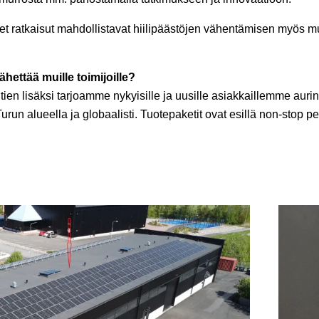
et ratkaisut mahdollistavat hiilipäästöjen vähentämisen myös mui
ähettää muille toimijoille?
ien lisäksi tarjoamme nykyisille ja uusille asiakkaillemme auri
urun alueella ja globaalisti. Tuotepaketit ovat esillä non-stop p