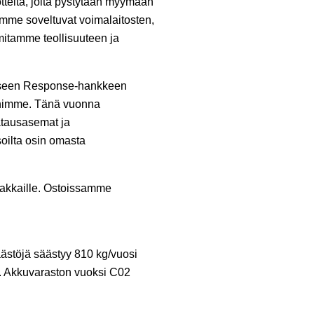
otteita, joita pystytään myymään
ämme soveltuvat voimalaitosten,
imitamme teollisuuteen ja
ukseen Response-hankkeen
ihimme. Tänä vuonna
atausasemat ja
oilta osin omasta
siakkaille. Ostoissamme
ästöjä säästyy 810 kg/vuosi
n. Akkuvaraston vuoksi C02