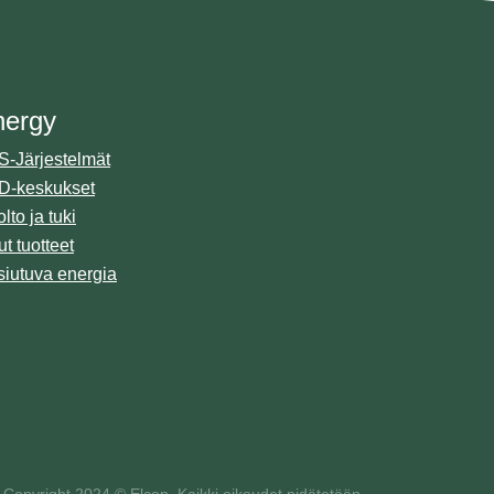
nergy
Marine
-Järjestelmät
Projektinhallinta
D-keskukset
Valmistus
lto ja tuki
Asennuspalvelut
t tuotteet
iutuva energia