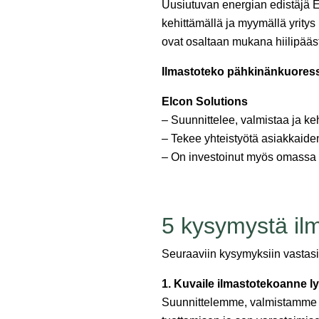
Uusiutuvan energian edistäjä E
kehittämällä ja myymällä yritys
ovat osaltaan mukana hiilipää
Ilmastoteko pähkinänkuores
Elcon Solutions
– Suunnittelee, valmistaa ja k
– Tekee yhteistyötä asiakkaide
– On investoinut myös omassa t
5 kysymystä il
Seuraaviin kysymyksiin vastasi
1. Kuvaile ilmastotekoanne l
Suunnittelemme, valmistamme j