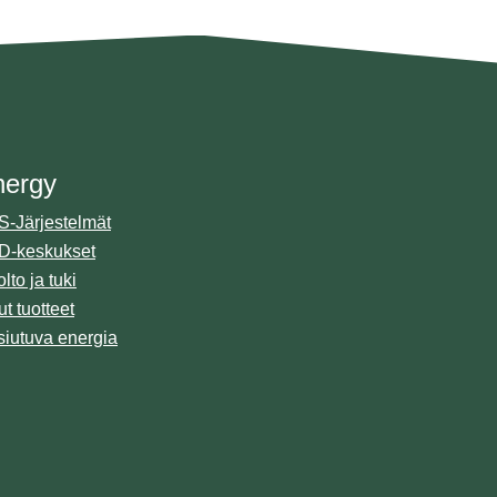
nergy
Marine
-Järjestelmät
Projektinhallinta
D-keskukset
Valmistus
lto ja tuki
Asennuspalvelut
t tuotteet
iutuva energia