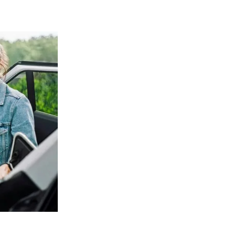
Sähköautojen 
KeContact P4
Yksinkertainen, älykäs ja dig
KeContact P40 / P40 Pro -l
kaikkien järjestelmien kanssa
yrityksen tiloissa. Wallboxeis
kuormituksen hallinnalla, hy
aurinkosähköjärjestelmän ylij
käsittele se laskutusta varten
TUTUSTU JA LUE L