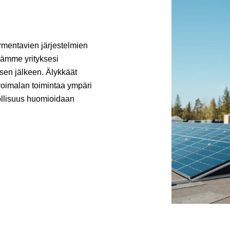
rmentavien järjestelmien
idämme yrityksesi
sen jälkeen. Älykkäät
voimalan toimintaa ympäri
llisuus huomioidaan