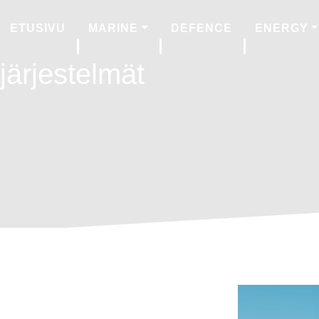
ETUSIVU
MARINE
DEFENCE
ENERGY
järjestelmät