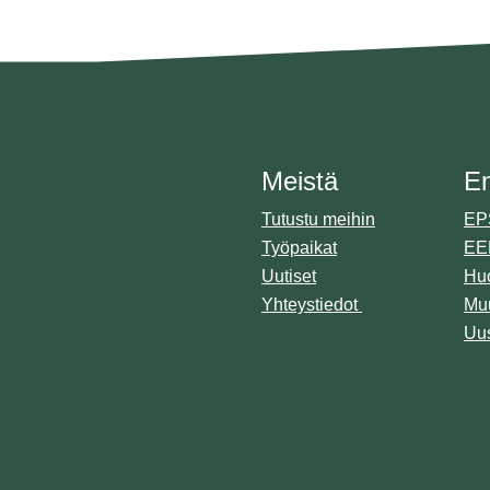
Meistä
E
Tutustu meihin
EPS
Työpaikat
EE
Uutiset
Huo
Yhteystiedot
Muu
Uus