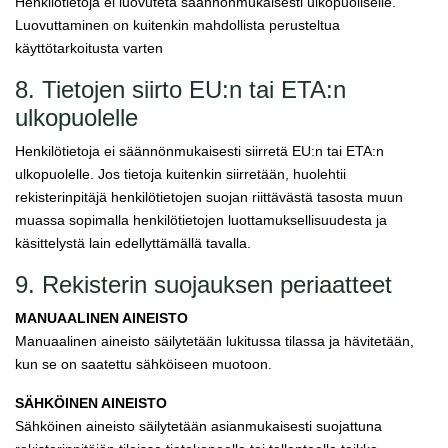
Henkilötietoja ei luovuteta säännönmukaisesti ulkopuoliselle.
Luovuttaminen on kuitenkin mahdollista perusteltua
käyttötarkoitusta varten
8. Tietojen siirto EU:n tai ETA:n
ulkopuolelle
Henkilötietoja ei säännönmukaisesti siirretä EU:n tai ETA:n
ulkopuolelle. Jos tietoja kuitenkin siirretään, huolehtii
rekisterinpitäjä henkilötietojen suojan riittävästä tasosta muun
muassa sopimalla henkilötietojen luottamuksellisuudesta ja
käsittelystä lain edellyttämällä tavalla.
9. Rekisterin suojauksen periaatteet
MANUAALINEN AINEISTO
Manuaalinen aineisto säilytetään lukitussa tilassa ja hävitetään,
kun se on saatettu sähköiseen muotoon.
SÄHKÖINEN AINEISTO
Sähköinen aineisto säilytetään asianmukaisesti suojattuna