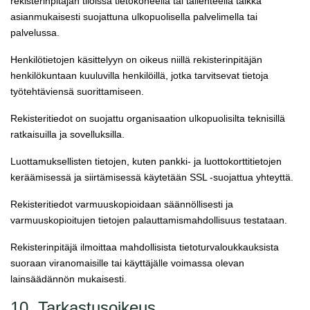
rekisterinpitäjän tiloissa tietokoneella tai tallenteella taikka
asianmukaisesti suojattuna ulkopuolisella palvelimella tai
palvelussa.
Henkilötietojen käsittelyyn on oikeus niillä rekisterinpitäjän
henkilökuntaan kuuluvilla henkilöillä, jotka tarvitsevat tietoja
työtehtäviensä suorittamiseen.
Rekisteritiedot on suojattu organisaation ulkopuolisilta teknisillä
ratkaisuilla ja sovelluksilla.
Luottamuksellisten tietojen, kuten pankki- ja luottokorttitietojen
keräämisessä ja siirtämisessä käytetään SSL -suojattua yhteyttä.
Rekisteritiedot varmuuskopioidaan säännöllisesti ja
varmuuskopioitujen tietojen palauttamismahdollisuus testataan.
Rekisterinpitäjä ilmoittaa mahdollisista tietoturvaloukkauksista
suoraan viranomaisille tai käyttäjälle voimassa olevan
lainsäädännön mukaisesti.
10. Tarkastusoikeus