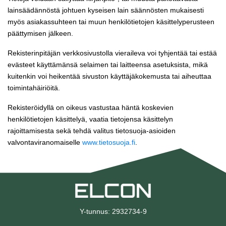
lainsäädännöstä johtuen kyseisen lain säännösten mukaisesti
myös asiakassuhteen tai muun henkilötietojen käsittelyperusteen
päättymisen jälkeen.
Rekisterinpitäjän verkkosivustolla vieraileva voi tyhjentää tai estää
evästeet käyttämänsä selaimen tai laitteensa asetuksista, mikä
kuitenkin voi heikentää sivuston käyttäjäkokemusta tai aiheuttaa
toimintahäiriöitä.
Rekisteröidyllä on oikeus vastustaa häntä koskevien
henkilötietojen käsittelyä, vaatia tietojensa käsittelyn
rajoittamisesta sekä tehdä valitus tietosuoja-asioiden
valvontaviranomaiselle
www.tietosuoja.fi
.
Y-tunnus: 2932734-9