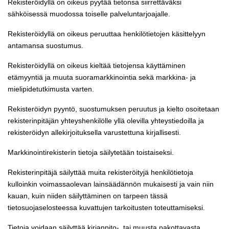
Rekisteröidyllä on oikeus pyytää tietonsa siirrettäväksi
sähköisessä muodossa toiselle palveluntarjoajalle.
Rekisteröidyllä on oikeus peruuttaa henkilötietojen käsittelyyn
antamansa suostumus.
Rekisteröidyllä on oikeus kieltää tietojensa käyttäminen
etämyyntiä ja muuta suoramarkkinointia sekä markkina- ja
mielipidetutkimusta varten.
Rekisteröidyn pyyntö, suostumuksen peruutus ja kielto osoitetaan
rekisterinpitäjän yhteyshenkilölle yllä olevilla yhteystiedoilla ja
rekisteröidyn allekirjoituksella varustettuna kirjallisesti.
Markkinointirekisterin tietoja säilytetään toistaiseksi.
Rekisterinpitäjä säilyttää muita rekisteröityjä henkilötietoja
kulloinkin voimassaolevan lainsäädännön mukaisesti ja vain niin
kauan, kuin niiden säilyttäminen on tarpeen tässä
tietosuojaselosteessa kuvattujen tarkoitusten toteuttamiseksi.
Tietoja voidaan säilyttää kirjanpito-, tai muusta pakottavasta