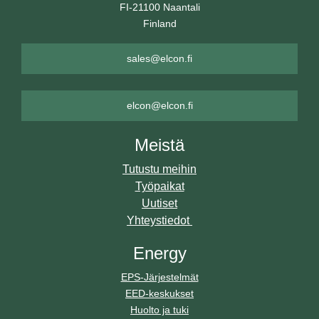
FI-21100 Naantali
Finland
sales@elcon.fi
elcon@elcon.fi
Meistä
Tutustu meihin
Työpaikat
Uutiset
Yhteystiedot
Energy
EPS-Järjestelmät
EED-keskukset
Huolto ja tuki