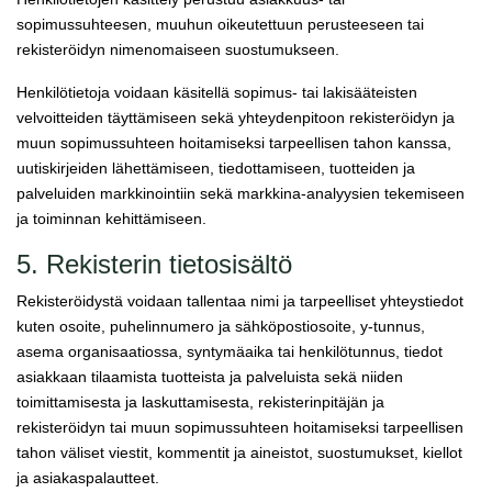
sopimussuhteesen, muuhun oikeutettuun perusteeseen tai
rekisteröidyn nimenomaiseen suostumukseen.
Henkilötietoja voidaan käsitellä sopimus- tai lakisääteisten
velvoitteiden täyttämiseen sekä yhteydenpitoon rekisteröidyn ja
muun sopimussuhteen hoitamiseksi tarpeellisen tahon kanssa,
uutiskirjeiden lähettämiseen, tiedottamiseen, tuotteiden ja
palveluiden markkinointiin sekä markkina-analyysien tekemiseen
ja toiminnan kehittämiseen.
5. Rekisterin tietosisältö
Rekisteröidystä voidaan tallentaa nimi ja tarpeelliset yhteystiedot
kuten osoite, puhelinnumero ja sähköpostiosoite, y-tunnus,
asema organisaatiossa, syntymäaika tai henkilötunnus, tiedot
asiakkaan tilaamista tuotteista ja palveluista sekä niiden
toimittamisesta ja laskuttamisesta, rekisterinpitäjän ja
rekisteröidyn tai muun sopimussuhteen hoitamiseksi tarpeellisen
tahon väliset viestit, kommentit ja aineistot, suostumukset, kiellot
ja asiakaspalautteet.