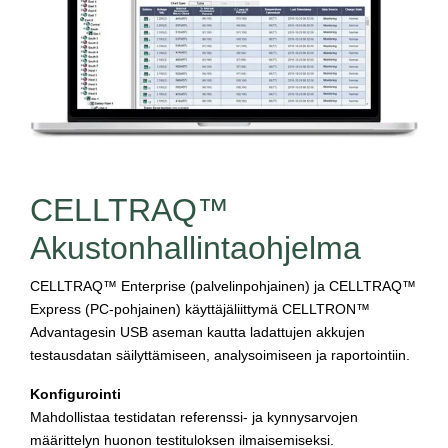
CELLTRAQ™
Akustonhallintaohjelma
CELLTRAQ™ Enterprise (palvelinpohjainen) ja CELLTRAQ™
Express (PC-pohjainen) käyttäjäliittymä CELLTRON™
Advantagesin USB aseman kautta ladattujen akkujen
testausdatan säilyttämiseen, analysoimiseen ja raportointiin.
Konfigurointi
Mahdollistaa testidatan referenssi- ja kynnysarvojen
määrittelyn huonon testituloksen ilmaisemiseksi.