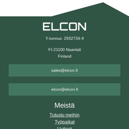
Y-tunnus: 2932734-9
FI-21100 Naantali
Finland
sales@elcon.fi
elcon@elcon.fi
Meistä
Tutustu meihin
Työpaikat
Uutiset