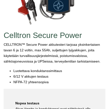
Celltron Secure Power
CELLTRON™ Secure Power akkutesteri tarjoaa yksinkertaisen
tavan 6 ja 12 voltin, max 55Ah, suljettujen lyijyakkujen, joita
käytetään turvallisuusjärjestelmissä, poistumisvaloissa,
sähköajoneuvoissa ja UPSeissa, terveydentilan tarkistamiseen.
Luotettava konduktanssimittaus
6/12 V akkujen testaus
NFPA-72 yhteensopiva
Nopea testaus
Akun jännite ja konduktanssi ovat nähtävissä alle